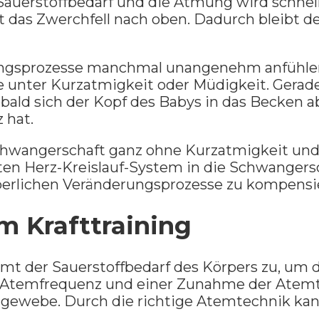
 Sauerstoffbedarf und die Atmung wird schnel
 das Zwerchfell nach oben. Dadurch bleibt 
ngsprozesse manchmal unangenehm anfühlen, 
e unter Kurzatmigkeit oder Müdigkeit. Gerad
obald sich der Kopf des Babys in das Becken a
 hat.
Schwangerschaft ganz ohne Kurzatmigkeit und
ten Herz-Kreislauf-System in die Schwangersch
örperlichen Veränderungsprozesse zu kompensi
m Krafttraining
t der Sauerstoffbedarf des Körpers zu, um d
r Atemfrequenz und einer Zunahme der Atemti
lgewebe. Durch die richtige Atemtechnik ka