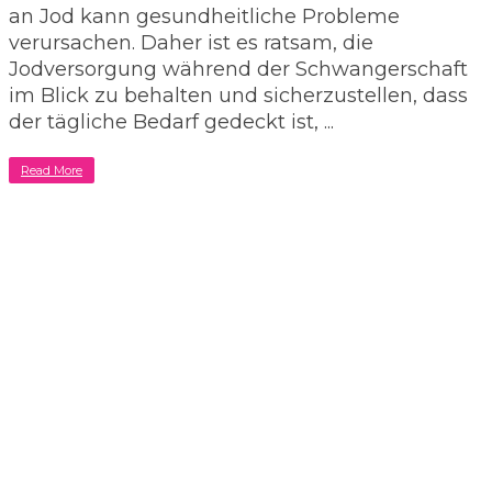
an Jod kann gesundheitliche Probleme
verursachen. Daher ist es ratsam, die
Jodversorgung während der Schwangerschaft
im Blick zu behalten und sicherzustellen, dass
der tägliche Bedarf gedeckt ist, ...
about
Read More
Warum
Jod
in
der
Schwangerschaft
so
wichtig
ist