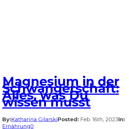
Magnesium in der
Schwangerschaft:
Alles, was Du
wissen musst
By:
Katharina Gilarski
Posted:
Feb. 16th, 2023
In:
Ernährung
0