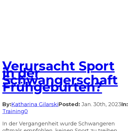
Verursacht Sport
in der
Schwangerschaft
Frühgeburten?
By:
Katharina Gilarski
Posted:
Jan. 30th, 2023
In:
Training
0
In der Vergangenheit wurde Schwangeren
oftmals empfohlen, keinen Sport zu treiben,