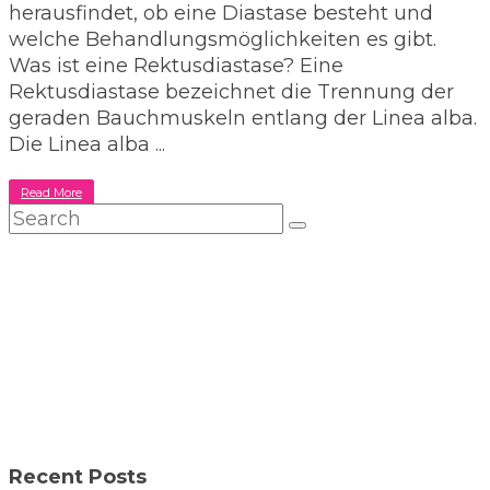
herausfindet, ob eine Diastase besteht und
welche Behandlungsmöglichkeiten es gibt.
Was ist eine Rektusdiastase? Eine
Rektusdiastase bezeichnet die Trennung der
geraden Bauchmuskeln entlang der Linea alba.
Die Linea alba ...
about
Read More
Rektusdiastase:
Ursachen,
Anzeichen
und
Prävention
Recent Posts