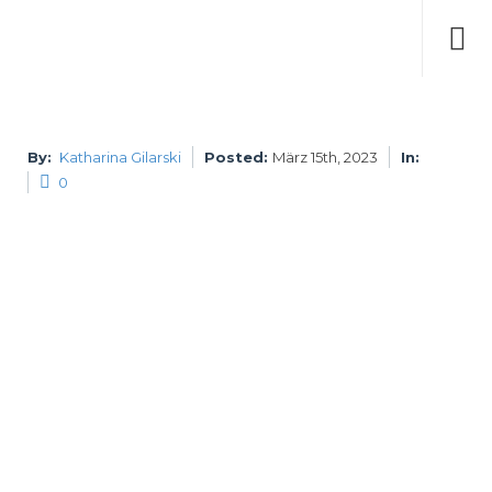
By:
Katharina Gilarski
Posted:
März 15th, 2023
In:
P
0
Pro
Sch
Wie
Du 